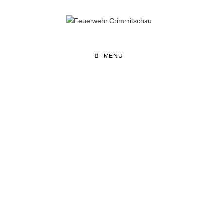
MENÜ
365 TAGE IM JAHR 24 STUNDEN
AM TAG
EINSÄTZE
Freiwillige Feuerwehr
Crimmitschau