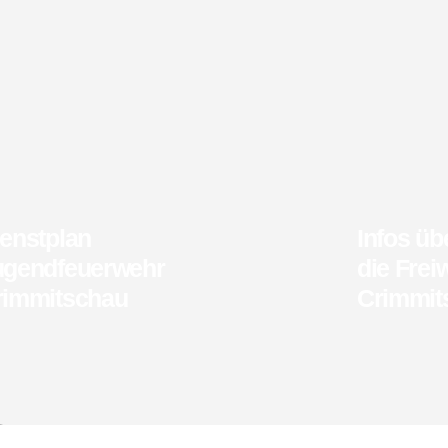
enstplan
Infos übe
ugendfeuerwehr
die Frei
rimmitschau
Crimmit